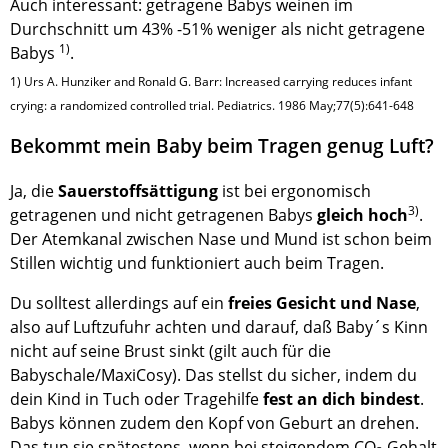
Auch interessant: getragene Babys weinen im
Durchschnitt um 43% -51% weniger als nicht getragene
1)
Babys
.
1) Urs A. Hunziker and Ronald G. Barr: Increased carrying reduces infant
crying: a randomized controlled trial. Pediatrics. 1986 May;77(5):641-648
Bekommt mein Baby beim Tragen genug Luft?
Ja, die
Sauerstoffsättigung
ist bei ergonomisch
3)
getragenen und nicht getragenen Babys
gleich hoch
.
Der Atemkanal zwischen Nase und Mund ist schon beim
Stillen wichtig und funktioniert auch beim Tragen.
Du solltest allerdings auf ein
freies Gesicht und Nase
,
also auf Luftzufuhr achten und darauf, daß Baby´s Kinn
nicht auf seine Brust sinkt (gilt auch für die
Babyschale/MaxiCosy). Das stellst du sicher, indem du
dein Kind in Tuch oder Tragehilfe
fest an dich bindest
.
Babys können zudem den Kopf von Geburt an drehen.
Das tun sie spätestens, wenn bei steigendem CO
Gehalt